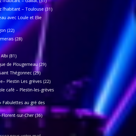
l’habitant – Gaillac (31)
z l’habitant – Toulouse (31)
eau avec Loule et Elie
gon (22)
merais (28)
Albi (81)
ue de Plougerneau (29)
 saint Thégonnec (29)
e– Plestin Les grèves (22)
e café – Plestin-les-grèves
« Fabulettes au gré des
St-Florent-sur-Cher (36)
issez nous votre mail.