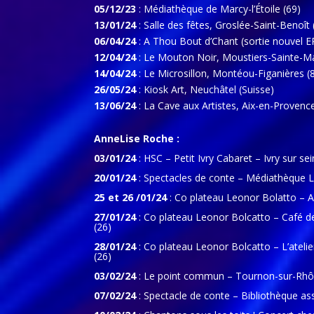
05/12/23
: Médiathèque de Marcy-l’Étoile (69)
13/01/24
: Salle des fêtes, Groslée-Saint-Benoît 
06/04/24
: A Thou Bout d’Chant (sortie nouvel E
12/04/24
: Le Mouton Noir, Moustiers-Sainte-Ma
14/04/24
: Le Microsillon, Montéou-Figanières (
26/05/24
: Kiosk Art, Neuchâtel (Suisse)
13/06/24
: La Cave aux Artistes, Aix-en-Provence
AnneLise Roche :
03/01/24
: HSC – Petit Ivry Cabaret – Ivry sur sei
20/01/24
: Spectacles de conte – Médiathèque L
25 et 26 /01/24
: Co plateau Leonor Bolatto – A
27/01/24
: Co plateau Leonor Bolcatto – Café de
(26)
28/01/24
: Co plateau Leonor Bolcatto – L’atelie
(26)
03/02/24
: Le point commun –
Tournon-sur-Rhô
07/02/24
: Spectacle de conte – Bibliothèque as