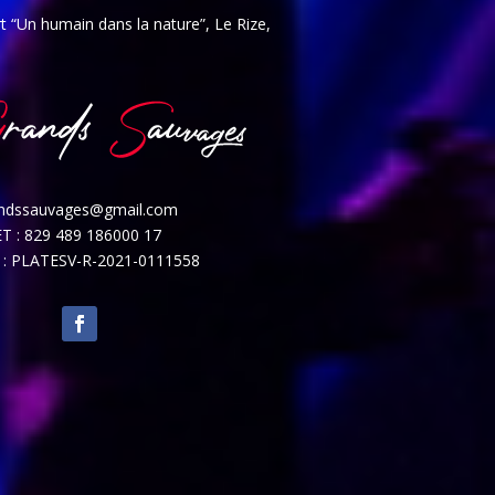
t “Un humain dans la nature”, Le Rize,
andssauvages@gmail.com
ET : 829 489 186000 17
2 : PLATESV-R-2021-0111558