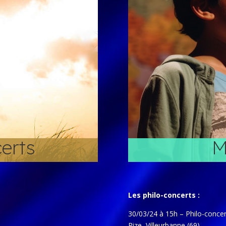
certs
M
Les philo-concerts :
30/03/24 à 15h – Philo-concert 
Rize, Villeurbanne (69)