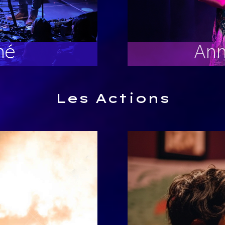
mé
Ann
Les Actions