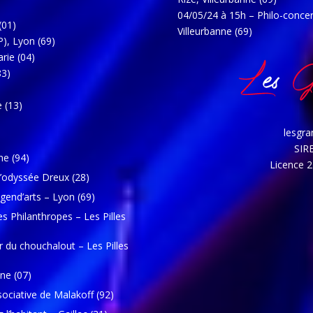
04/05/24 à 15h – Philo-concer
(01)
Villeurbanne (69)
P), Lyon (69)
rie (04)
83)
 (13)
lesgr
SIR
ne (94)
Licence 
’odyssée Dreux (28)
gend’arts – Lyon (69)
s Philanthropes – Les Pilles
r du chouchalout – Les Pilles
ne (07)
sociative de Malakoff (92)