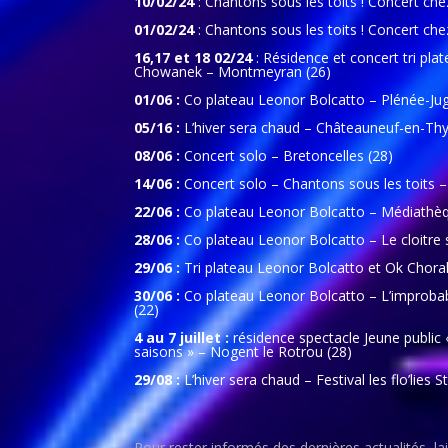
10/02/24
: Chantons sous les toits ! Concert chez 
01/02/24
: Chantons sous les toits ! Concert che
16,17 et 18 02/24
: Résidence et concert tri plat
Chowanek – Montmeyran (26)
01/06 :
Co plateau Leonor Bolcatto – Plénée-Ju
05/16 :
L’hiver sera chaud – Châteauneuf-en-Thy
08/06 :
Concert solo – Bretoncelles (28)
14/06 :
Concert solo – Chantons sous les toits – 
22/06 :
Co plateau Leonor Bolcatto – Médiathèq
28/06 :
Co plateau Leonor Bolcatto – Le cloitre
29/06 :
Tri plateau Leonor Bolcatto et Ok Choral
30/06 :
Co plateau Leonor Bolcatto – L’improbabl
(22)
4 au 7 juillet :
résidence spectacle Jeune public 
saisons » – Nogent le Rotrou (28)
29/08 :
L’hiver sera chaud – Festival les flo’lies 
Pour rester informés des dernières actualités, la